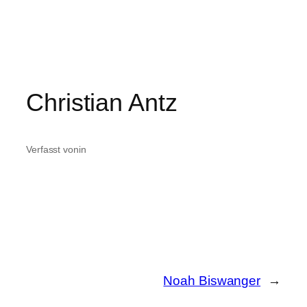
Zum
Inhalt
springen
Christian Antz
Verfasst von
in
Noah Biswanger
→