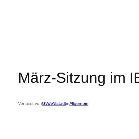
Zum
Inhalt
springen
März-Sitzung im I
Verfasst von
GWAAltstadt
in
Allgemein